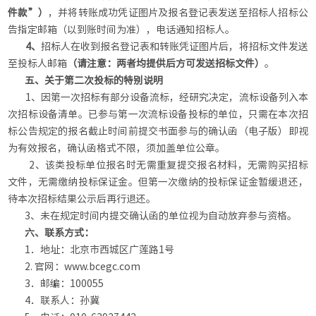
件
款
”
）
，并将转账成功凭证图片及报名登记表发送至招标人招标公
告指定邮箱（以到账时间为准），电话通知招标人。
4、
招标人在收到报名登记表和转账凭证图片后，将招标文件发送
至投标人邮箱
（
请注意：两者均提供后方可发送招标文件
）
。
五、关于第二次投标的特别说明
1、因第一次招标有部分设备流标，经研究决定，流标设备列入本
次招标设备清单。已参与第一次流标设备投标的单位，只需在本次招
标公告规定的报名截止时间前提交书面参与的确认函（电子版）即视
为有效报名，确认函格式不限，须加盖单位公章。
2、该类投标单位报名时无需重复提交报名材料，无需购买招标
文件，无需缴纳投标保证金。但第一次缴纳的投标保证金暂缓退还，
待本次招标结果公示后再行退还。
3、未在规定时间内提交确认函的单位视为自动放弃参与资格。
六
、联系方式：
1．地址：北京市西城区广莲路1号
2. 官网：www.bcegc.com
3．邮编：100055
4．联系人：孙冀