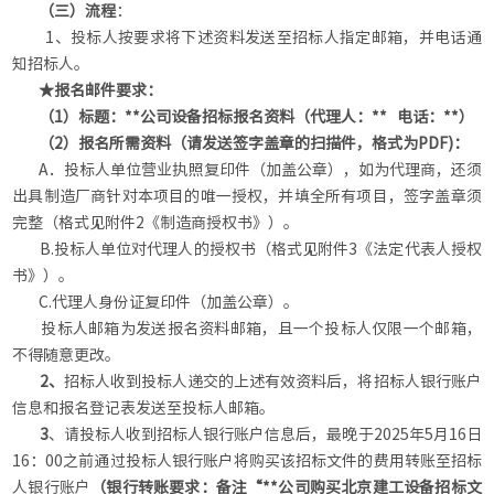
（
三
）
流程
：
1、投标人按要求将下述资料发送至招标人指定邮箱，并电话通
知招标人。
★报名邮件要求：
（
1
）
标题：**公司
设备
招标报名资料（代理人：** 电话：**）
（
2
）
报名所需资料
（
请发送签字盖章的
扫描件
，
格式为
PDF)：
A．投标人单位营业执照复印件（加盖公章），如为代理商，还须
出具制造厂商针对本项目的唯一授权，并填全所有项目，签字盖章须
完整（格式见附件2《制造商授权书》）。
B.投标人单位对代理人的授权书（格式见附件3《法定代表人授权
书》）。
C.代理人身份证复印件（加盖公章）。
投标人邮箱为发送报名资料邮箱，且一个投标人仅限一个邮箱，
不得随意更改。
2、
招标人收到投标人递交的上述有效资料后，将招标人银行账户
信息和报名登记表发送至投标人邮箱。
3
、请投标人收到招标人银行账户信息后，最晚于2025年5月16日
16：00之前通过投标人银行账户将购买该招标文件的费用转账至招标
人银行账户
（
银行转账要求：备注“**公司购买北京
建工
设备招标文