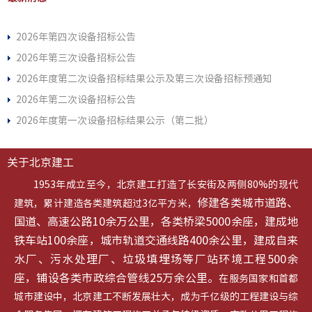
2026年第四次设备招标公告
2026年第三次设备招标公告
2026年度第二次设备招标结果公示及第三次设备招标预通知
2026年第二次设备招标公告
2026年度第一次设备招标结果公示（第二批）
关于北京建工
1953年成立至今，北京建工打造了长安街及两侧80%的现代
修建各类城市道路、
建筑，累计建造各类建筑超过3亿平方米，
国道、高速公路10余万公里，各类桥梁5000余座，建成地
铁车站100余座，城市轨道交通线路400余公里，建成自来
水厂、污水处理厂、垃圾填埋场等厂站环境工程500余
座，铺设各类市政综合管线25万余公里。
在服务国家和首都
城市建设中，北京建工不断发展壮大，成为千亿级的工程建设与综