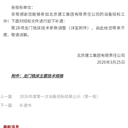
各投标单位：
非常感谢您能够参加
北京建工集团有限责任公司
的设备招标工
作！下面对招标文件进行如下补遗：
第
28项龙门铣床技术参数调整（详见附件），
由此给
您
带来
不
便
，敬请谅解。
北京建工集团有限责任公司
2026年3月25日
附件：龙门铣床主要技术规格
上一篇:
2026年度第一次设备招标结果公示（第一批）
下一篇:
补遗书
最新消息