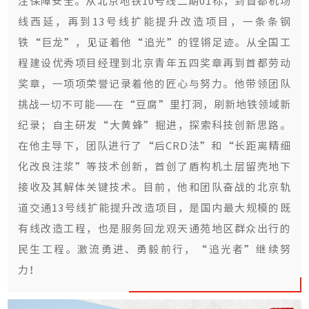
注保障安全。从北京地铁10号线二期01标，到首都机场
线西延，再到13号线扩能提升改造项目，一条条钢
铁“巨龙”，见证着他“追光”的铿锵足迹。从全国工
程建设优秀项目经理到北京青年五四奖章再到首都劳动
奖章，一项项荣誉记录着他的匠心与努力。他带领团队
挑战一切不可能——在“豆腐”里打洞，刷新地铁领域新
纪录；自主研发“大黄蜂”掘进，探索科技创新思路。
在他主导下，团队进行了“后CRD法”和“长距离精细
化改良注浆”等技术创新，首创了盾构机土层留壳地下
接收及其解体关键技术。目前，他和团队奋战的北京轨
道交通13号线扩能提升改造项目，是国内最大规模的既
有线改造工程，也是服务回龙观天通苑地区群众出行的
民生工程。激流勇进、勇毅前行，“追光者”继续努
力！