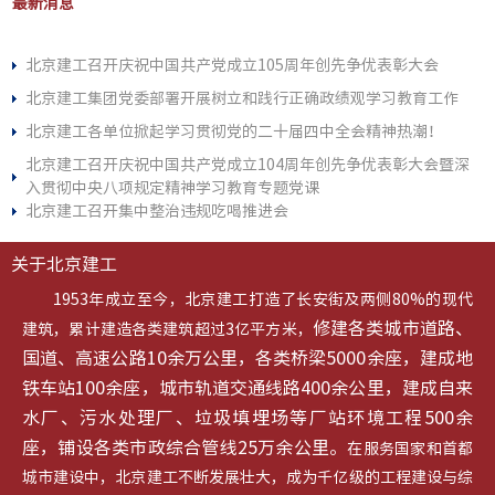
最新消息
北京建工召开庆祝中国共产党成立105周年创先争优表彰大会
北京建工集团党委部署开展树立和践行正确政绩观学习教育工作
北京建工各单位掀起学习贯彻党的二十届四中全会精神热潮！
北京建工召开庆祝中国共产党成立104周年创先争优表彰大会暨深
入贯彻中央八项规定精神学习教育专题党课
北京建工召开集中整治违规吃喝推进会
关于北京建工
1953年成立至今，北京建工打造了长安街及两侧80%的现代
修建各类城市道路、
建筑，累计建造各类建筑超过3亿平方米，
国道、高速公路10余万公里，各类桥梁5000余座，建成地
铁车站100余座，城市轨道交通线路400余公里，建成自来
水厂、污水处理厂、垃圾填埋场等厂站环境工程500余
座，铺设各类市政综合管线25万余公里。
在服务国家和首都
城市建设中，北京建工不断发展壮大，成为千亿级的工程建设与综