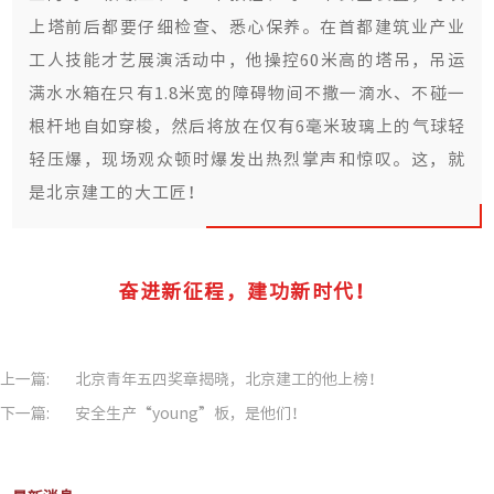
上塔前后都要仔细检查、悉心保养。在首都建筑业产业
工人技能才艺展演活动中，他操控60米高的塔吊，吊运
满水水箱在只有1.8米宽的障碍物间不撒一滴水、不碰一
根杆地自如穿梭，然后将放在仅有6毫米玻璃上的气球轻
轻压爆，现场观众顿时爆发出热烈掌声和惊叹。这，就
是北京建工的大工匠！
奋进新征程，建功新时代！
上一篇:
北京青年五四奖章揭晓，北京建工的他上榜！
下一篇:
安全生产“young”板，是他们！