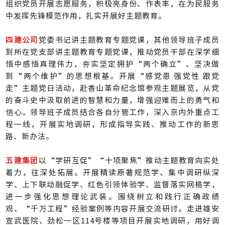
组织党员开展志愿服务，积极亮身份、作表率，在为民服务
中发挥先锋模范作用，扎实开展好主题教育。
四建公司
党委书记讲主题教育专题党课，其他领导班子成员
到所在党支部讲主题教育专题党课，推动党员干部在深学细
悟中感悟真理伟力，夯实坚定拥护“两个确立”、坚决做
到“两个维护”的思想根基。开展“感党恩 强党性 跟党
走”主题党日活动，赴香山革命纪念馆参观主题展览，从党
的奋斗史中汲取前进的智慧和力量，增强迎难而上的勇气和
信心。领导班子成员结合各自分管工作，深入京内外重点工
程一线，开展实地调研，形成指导实践、推动工作的新思
路、新办法。
五建集团
以“学研互促”“十项聚焦”推动主题教育向实处
着力，往深处拓展。开展精读原著规范学、集中调研纵深
学、上下联动融促学、红色引领体验学、监督落实网格学，
进一步强化思想理论武装。围绕树立和践行正确政绩
观、“千万工程”经验案例等内容开展交流研讨。走进雄安
宣武医院、劲松一区114号楼等项目开展实地调研，用好调