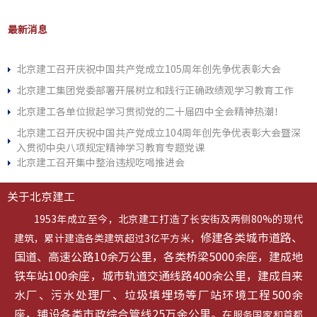
最新消息
北京建工召开庆祝中国共产党成立105周年创先争优表彰大会
北京建工集团党委部署开展树立和践行正确政绩观学习教育工作
北京建工各单位掀起学习贯彻党的二十届四中全会精神热潮！
北京建工召开庆祝中国共产党成立104周年创先争优表彰大会暨深
入贯彻中央八项规定精神学习教育专题党课
北京建工召开集中整治违规吃喝推进会
关于北京建工
1953年成立至今，北京建工打造了长安街及两侧80%的现代
修建各类城市道路、
建筑，累计建造各类建筑超过3亿平方米，
国道、高速公路10余万公里，各类桥梁5000余座，建成地
铁车站100余座，城市轨道交通线路400余公里，建成自来
水厂、污水处理厂、垃圾填埋场等厂站环境工程500余
座，铺设各类市政综合管线25万余公里。
在服务国家和首都