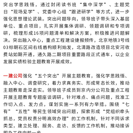
突出学思践悟，通过封闭读书班“集中深学”、主题党
日“现场见学”、党委中心组“跟进研学”等方式，进一步
强化思想理论武装。突出问题导向，领导班子带头深入基层
单位、重点项目，扎实开展集体调研、领题调研和专项调
研，梳理形成16项问题清单和解决方案，积极推进问题解
决。突出融入中心，重点工程建设捷报频传，北京地铁3号线
03标朝石区间右线盾构顺利始发，北清路改造项目北安河收
费站如期开通，通久路二期项目重要路段正式通车，以企业
发展实绩检验主题教育开展成效。
一建公司
强化“五个突出”开展主题教育，强化学思践悟、
融入中心、调查研究，着力求真务实、形成常态长效，推动
主题教育走深走实。领导班子成员到京内分公司及重点工程
开展主题教育专题座谈调研，针对难点、痛点问题，找准工
作切入点、发力点，谋划实施一系列有力举措。围绕“七
有”“五性”等民生领域突出问题，探索形成“党组织牵头
抓总，党员权责分明高效办理”的工作机制，针对不同诉求
类型，建立处理、服务、走访、反馈的工作机制，推动接诉
即办工作向前一步。