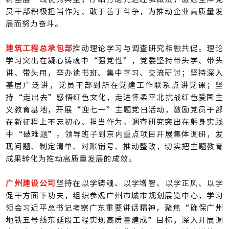
员干部积极担当作为、敢于善于斗争，为推动企业高质量发
展而努力奋斗。
建筑工程总承包部
推动理论学习与调查研究相融共促。理论
学习突出在凝心铸魂中“强党性”，党委坚持带头学、带头
讲、带头用，举办读书班、集中学习、交流研讨；坚持深入
基层广泛讲，党员干部到所在党建工作联系点讲党课；坚
持“走出去”感悟红色文化，走进怀柔平北抗战红色爱国主
义教育基地，开展“迎七一”主题党日活动，激励党员干部
在新征程上不忘初心、担当作为。调查研究突出在躬身实践
中“破难题”。领导班子到京内重点项目开展集体调研，发
现问题、制定清单、对账销号、推动整改，切实把主题教育
成果转化为推动高质量发展的成效。
广州建设公司
坚持在以学铸魂、以学增智、以学正风、以学
促干方面下功夫，组织参观广州市城市规划展览中心，学习
领会习近平总书记考察广东重要讲话精神，聚焦“确保广州
地铁五号线东延段工程实现高质量建成”目标，深入开展调