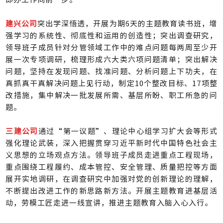
建兴公司
突出学深悟透，开展为期6天的主题教育读书班，增
强学习的系统性、彻底性和运用的创造性；突出调查研究，
领导班子成员针对分管领域工作中的难点问题每两周至少开
展一次专项调研，梳理形成六大类六项问题清单；突出解决
问题，坚持在发现问题、找准问题、分析问题上下功夫，在
真抓真干真解决问题上见行动，制定10个整改目标、17项整
改措施，集中解决一批发展所需、基层所盼、职工所急的问
题。
三建公司
通过“第一议题”、理论中心组学习扩大会等形式
强化理论武装，深入把握贯穿习近平新时代中国特色社会主
义思想的立场观点方法。领导班子成员走进重点工程现场，
重点围绕工程履约、成本管控、安全管理、质量把控等方面
展开实地调研，在调查研究中加强对党的创新理论的理解，
不断提出改进工作的新思路新方法。开展主题教育进基层活
动，劳模工匠走进一线宣讲，推进主题教育入脑入心入行。