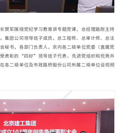
事长樊军围绕党纪学习教育讲专题党课，总经理路刚主持
定。集团公司领导班子成员，总工程师、总审计师、总法
事会秘书，各部门负责人，京内各二级单位党委（直属党
及受表彰的“四好”领导班子代表、先进党组织和优秀共
步在各二级单位及市政路桥股份公司所属二级单位设视频