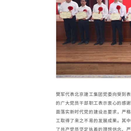
樊军代表北京建工集团党委向受到
的广大党员干部职工表示衷心的感
面落实新时代党的建设总要求，严
工取得了来之不易的发展成果。其
了共产党员坚定执着的理想信念、