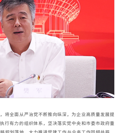
设，将全面从严治党不断推向纵深，为企业高质量发展提
、执行有力的组织体系，坚决落实党中央和市委市政府重
战略规划落地，大力推进党建工作与业务工作同频共振、