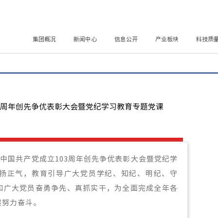
集团概况
新闻中心
信息公开
产业板块
科技质
3周年创先争优表彰大会暨党纪学习教育专题党课
祝中国共产党成立103周年创先争优表彰大会暨党纪学
扬正气，教育引导广大党员学纪、知纪、明纪、守
和广大党员奋勇争先、真抓实干，为全面完成全年各
展努力奋斗。