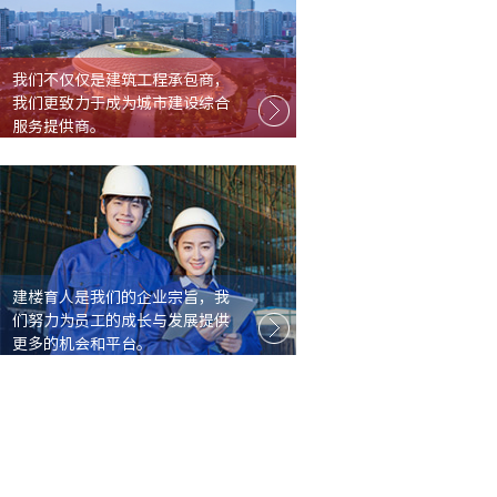
我们不仅仅是建筑工程承包商，
我们更致力于成为城市建设综合
服务提供商。
建楼育人是我们的企业宗旨，我
们努力为员工的成长与发展提供
更多的机会和平台。