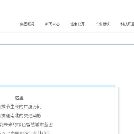
集团概况
新闻中心
信息公开
产业板块
科技质
这里
有拔节生长的广厦万间
有贯通南北的交通动脉
能未来的绿色智慧城市蓝图
正以“中国智造”奔赴山海