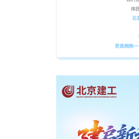
用
北
更是拥抱一