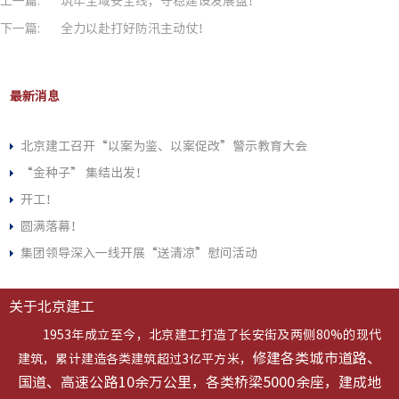
上一篇:
筑牢全域安全线，守稳建设发展盘！
下一篇:
全力以赴打好防汛主动仗！
最新消息
北京建工召开“以案为鉴、以案促改”警示教育大会
“金种子” 集结出发！
开工！
圆满落幕！
集团领导深入一线开展“送清凉”慰问活动
关于北京建工
1953年成立至今，北京建工打造了长安街及两侧80%的现代
修建各类城市道路、
建筑，累计建造各类建筑超过3亿平方米，
国道、高速公路10余万公里，各类桥梁5000余座，建成地