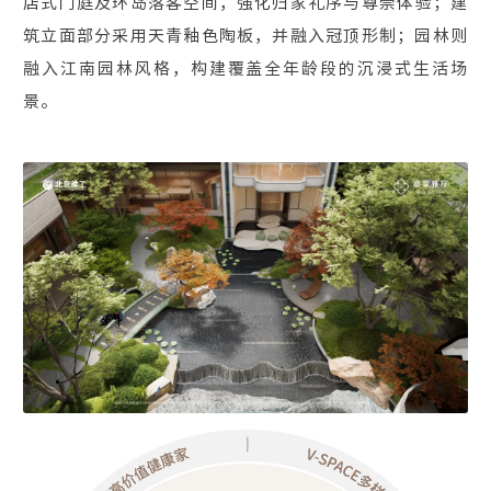
店式门庭及环岛落客空间，强化归家礼序与尊崇体验；建
筑立面部分采用天青釉色陶板，并融入冠顶形制；园林则
融入江南园林风格，构建覆盖全年龄段的沉浸式生活场
景。