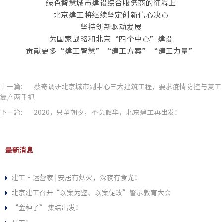
绿色智慧城市建设综合服务商的征程上
北京建工将继续坚定创新信心决心
坚持创新驱动发展
为国家战略和北京“四个中心”建设
贡献更多“建工智慧”“建工方案”“建工力量”
上一篇:
蔡奇调研北京城市副中心三大建筑工程，要求疫情防控与复工
复产两手抓
下一篇:
2020，只争朝夕，不负韶华，北京建工再出发！
最新消息
建工・运营家 | 安居有烟火，深夜有食光！
北京建工召开“以案为鉴、以案促改”警示教育大会
“金种子” 集结出发！