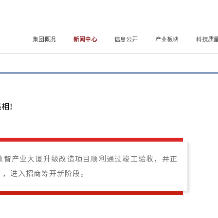
集团概况
新闻中心
信息公开
产业板块
科技质
亮相！
数智产业大厦升级改造项目顺利通过竣工验收，并正
”，进入招商筹开新阶段。