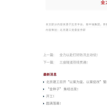
全
本文部分内容来源于北京丰台、南中轴集团，转
内容策划：北京建工党委宣传部
上一篇:
全力以赴打好防汛主动仗！
下一篇:
三座隧道双线贯通！
最新消息
北京建工召开“以案为鉴、以案促改”警
“金种子” 集结出发！
开工！
圆满落幕！