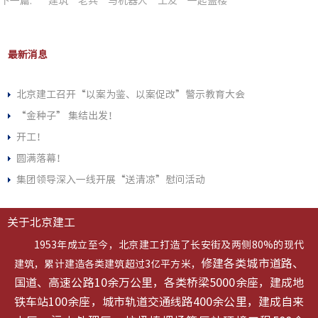
下一篇:
建筑“老兵”与机器人“工友”一起盖楼
最新消息
北京建工召开“以案为鉴、以案促改”警示教育大会
“金种子” 集结出发！
开工！
圆满落幕！
集团领导深入一线开展“送清凉”慰问活动
关于北京建工
1953年成立至今，北京建工打造了长安街及两侧80%的现代
修建各类城市道路、
建筑，累计建造各类建筑超过3亿平方米，
国道、高速公路10余万公里，各类桥梁5000余座，建成地
铁车站100余座，城市轨道交通线路400余公里，建成自来